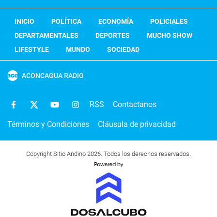
INICIO
POLÍTICA
ECONOMÍA
POLICIALES
DEPARTAMENTALES
DEPORTES
MUCHO SHOW
LIFESTYLE
MUNDO
SOCIEDAD
ACONCAGUA RADIO
RSS
Contactanos
Términos y Condiciones
Cláusula de privacidad
Copyright Sitio Andino 2026. Todos los derechos reservados.