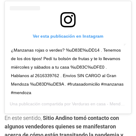
Ver esta publicación en Instagram
¿Manzanas rojas o verdes? %uD83E%uDD14 . Tenemos
de los dos tipos! Pedí tu bolsón de frutas y te lo llevamos
miércoles y sábados a tu casa %uD83C%uDFE0 .
Hablanos al 2616339762 . Envíos SIN CARGO al Gran
Mendoza %uD83D%uDE9A . #frutasadomicilio #manzanas
#mendoza
Una publicación compartida por
Verduras en casa - Mendoza
(@v
En este sentido,
Sitio Andino tomó contacto con
algunos vendedores quienes se manifestaron
acerca de cómo están transitando la pandemia y