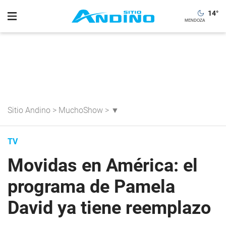
14
°
Sitio Andino
>
MuchoShow
>
▼
TV
Movidas en América: el
programa de Pamela
David ya tiene reemplazo