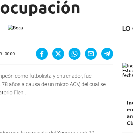
ocupación
LO
9 - 00:00
ampeón como futbolista y entrenador, fue
s 78 años a causa de un micro ACV, del cual se
torio Fleni.
In
en
ar
Cl
tidos con la camiseta del Xeneize, jugó 29