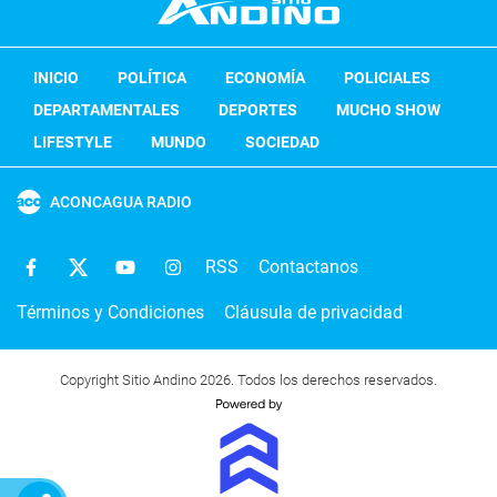
INICIO
POLÍTICA
ECONOMÍA
POLICIALES
DEPARTAMENTALES
DEPORTES
MUCHO SHOW
LIFESTYLE
MUNDO
SOCIEDAD
ACONCAGUA RADIO
RSS
Contactanos
Términos y Condiciones
Cláusula de privacidad
Copyright Sitio Andino 2026. Todos los derechos reservados.