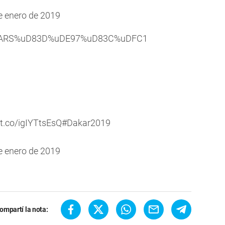
e enero de 2019
 CARS%uD83D%uDE97%uD83C%uDFC1
/t.co/igIYTtsEsQ
#Dakar2019
e enero de 2019
ompartí la nota: