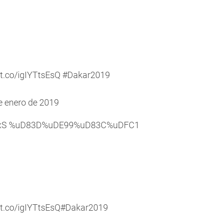
/t.co/igIYTtsEsQ
#Dakar2019
e enero de 2019
SxS %uD83D%uDE99%uD83C%uDFC1
/t.co/igIYTtsEsQ
#Dakar2019