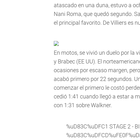
atascado en una duna, estuvo a och
Nani Roma, que quedó segundo. Sain
el principal favorito. De Villiers es
En motos, se vivió un duelo por la 
y Brabec (EE UU). El norteamerican
ocasiones por escaso margen, pero 
acabó primero por 22 segundos. Una
comenzar el primero le costó perder
cedió 1:41 cuando llegó a estar a m
con 1:31 sobre Walkner.
%uD83C%uDFC1 STAGE 2 - B
%uD83C%uDFCD%uFE0F%uD