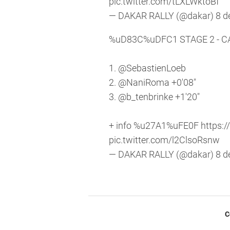
pic.twitter.com/tLXLWktoBf
— DAKAR RALLY (@dakar)
8 d
%uD83C%uDFC1 STAGE 2 -
1.
@SebastienLoeb
2.
@NaniRoma
+0'08"
3.
@b_tenbrinke
+1'20"
+ info %u27A1%uFE0F
https:/
pic.twitter.com/l2ClsoRsnw
— DAKAR RALLY (@dakar)
8 d
C