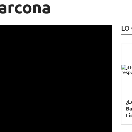
arcona
LO
¿L
Ba
Li