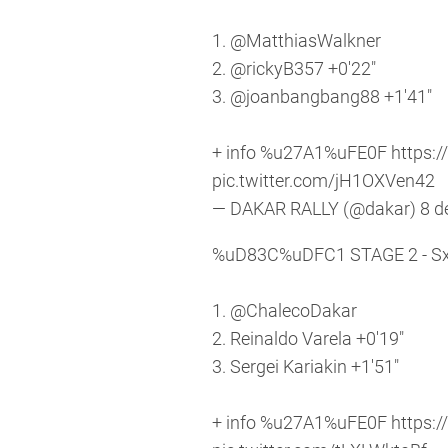
1.
@MatthiasWalkner
2.
@rickyB357
+0'22"
3.
@joanbangbang88
+1'41"
+ info %u27A1%uFE0F
https:/
pic.twitter.com/jH1OXVen42
— DAKAR RALLY (@dakar)
8 d
%uD83C%uDFC1 STAGE 2 - 
1.
@ChalecoDakar
2. Reinaldo Varela +0'19"
3. Sergei Kariakin +1'51"
+ info %u27A1%uFE0F
https:/