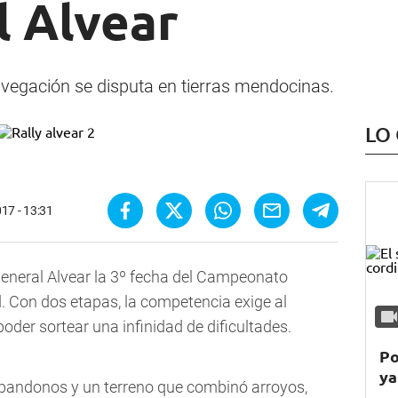
l Alvear
egación se disputa en tierras mendocinas.
LO
17 - 13:31
eneral Alvear la 3º fecha del Campeonato
. Con dos etapas, la competencia exige al
der sortear una infinidad de dificultades.
Po
ya
abandonos y un terreno q
ue combinó arroyos,