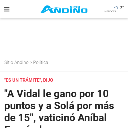
7
°
Sitio Andino
>
Política
"ES UN TRÁMITE", DIJO
"A Vidal le gano por 10
puntos y a Solá por más
de 15", vaticinó Aníbal