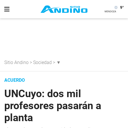
9
°
Sitio Andino
>
Sociedad
>
▼
ACUERDO
UNCuyo: dos mil
profesores pasarán a
planta