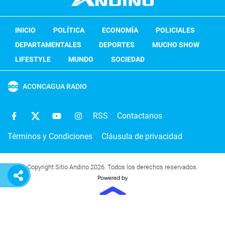
INICIO
POLÍTICA
ECONOMÍA
POLICIALES
DEPARTAMENTALES
DEPORTES
MUCHO SHOW
LIFESTYLE
MUNDO
SOCIEDAD
ACONCAGUA RADIO
RSS
Contactanos
Términos y Condiciones
Cláusula de privacidad
Copyright Sitio Andino 2026. Todos los derechos reservados.