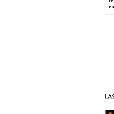
re
en
LA