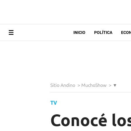
INICIO
POLÍTICA
ECO
Sitio Andino
>
MuchoShow
>
▼
TV
Conocé los