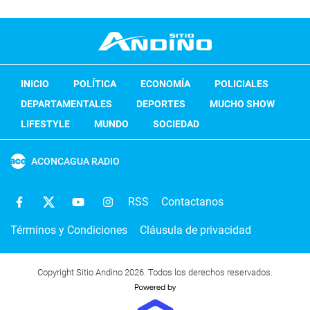
INICIO
POLÍTICA
ECONOMÍA
POLICIALES
DEPARTAMENTALES
DEPORTES
MUCHO SHOW
LIFESTYLE
MUNDO
SOCIEDAD
ACONCAGUA RADIO
RSS
Contactanos
Términos y Condiciones
Cláusula de privacidad
Copyright Sitio Andino 2026. Todos los derechos reservados.