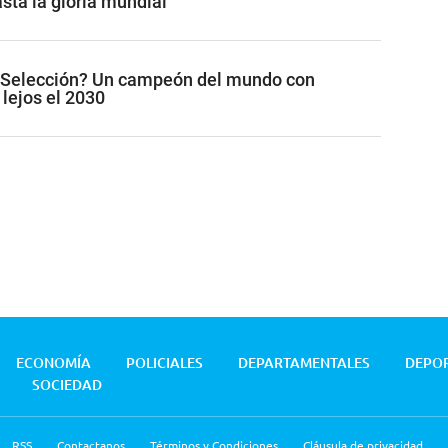
sta la gloria mundial
a Selección? Un campeón del mundo con
 lejos el 2030
ECONOMÍA
POLICIALES
DEPARTAMENTALES
DEPO
SOCIEDAD
RSS
Contactanos
Términos y Condiciones
Cláusula de privacidad