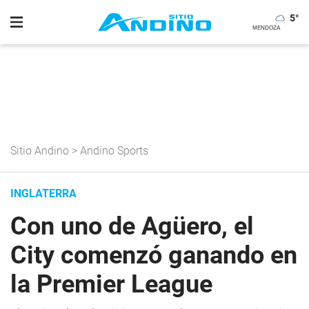
5
°
Sitio Andino
>
Andino Sports
INGLATERRA
Con uno de Agüero, el
City comenzó ganando en
la Premier League