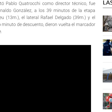
LA
tó Pablo Quatrocchi como director técnico, fue
naldo González, a los 39 minutos de la etapa
eu (13m.), el lateral Rafael Delgado (39m.) y el
o minuto de descuento, dieron vuelta el marcador
e.