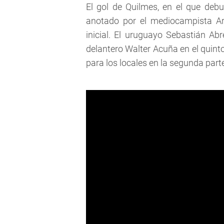
El gol de Quilmes, en el que debu
anotado por el mediocampista Ar
inicial. El uruguayo Sebastián Abr
delantero Walter Acuña en el quint
para los locales en la segunda part