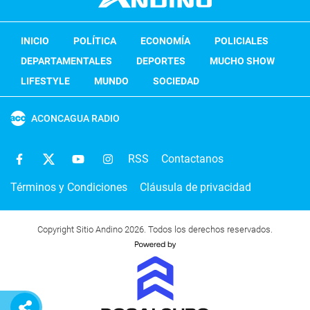
INICIO
POLÍTICA
ECONOMÍA
POLICIALES
DEPARTAMENTALES
DEPORTES
MUCHO SHOW
LIFESTYLE
MUNDO
SOCIEDAD
ACONCAGUA RADIO
RSS
Contactanos
Términos y Condiciones
Cláusula de privacidad
Copyright Sitio Andino 2026. Todos los derechos reservados.