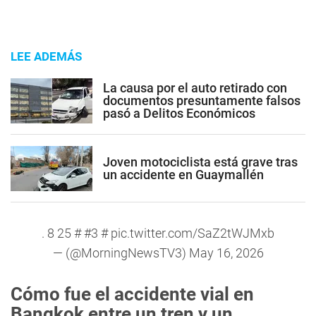
LEE ADEMÁS
La causa por el auto retirado con
documentos presuntamente falsos
pasó a Delitos Económicos
Joven motociclista está grave tras
un accidente en Guaymallén
. 8 25
#
#3
#
pic.twitter.com/SaZ2tWJMxb
— (@MorningNewsTV3)
May 16, 2026
Cómo fue el accidente vial en
Bangkok entre un tren y un