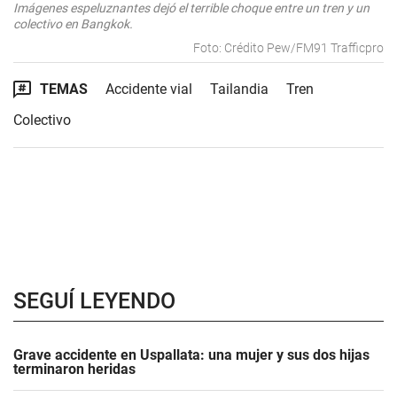
Imágenes espeluznantes dejó el terrible choque entre un tren y un
colectivo en Bangkok.
Foto: Crédito Pew/FM91 Trafficpro
TEMAS
Accidente vial
Tailandia
Tren
Colectivo
SEGUÍ LEYENDO
Grave accidente en Uspallata: una mujer y sus dos hijas
terminaron heridas