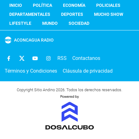
INICIO
POLÍTICA
ECONOMÍA
POLICIALES
DEPARTAMENTALES
DEPORTES
MUCHO SHOW
LIFESTYLE
MUNDO
SOCIEDAD
ACONCAGUA RADIO
RSS
Contactanos
Términos y Condiciones
Cláusula de privacidad
Copyright Sitio Andino 2026. Todos los derechos reservados.