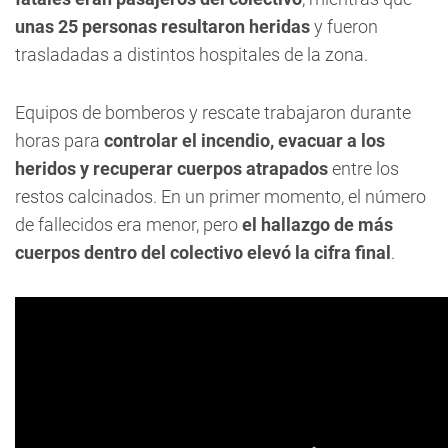
unas 25 personas resultaron heridas
y fueron
trasladadas a distintos hospitales de la zona.
Equipos de bomberos y rescate trabajaron durante
horas para
controlar el incendio, evacuar a los
heridos y recuperar cuerpos atrapados
entre los
restos calcinados. En un primer momento, el número
de fallecidos era menor, pero
el hallazgo de más
cuerpos dentro del colectivo elevó la cifra final
.
0
seconds
of
8
seconds