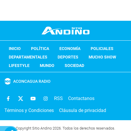
INICIO
POLÍTICA
ECONOMÍA
POLICIALES
DEPARTAMENTALES
DEPORTES
MUCHO SHOW
LIFESTYLE
MUNDO
SOCIEDAD
ACONCAGUA RADIO
RSS
Contactanos
Términos y Condiciones
Cláusula de privacidad
Copyright Sitio Andino 2026. Todos los derechos reservados.