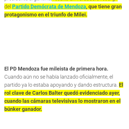
del
Partido Demócrata de Mendoza
, que tiene gran
protagonismo en el triunfo de Milei.
El PD Mendoza fue mileista de primera hora.
Cuando aún no se había lanzado oficialmente, el
partido ya lo estaba apoyando y dando estructura.
El
rol clave de Carlos Balter quedó evidenciado ayer,
cuando las cámaras televisivas lo mostraron en el
búnker ganador.