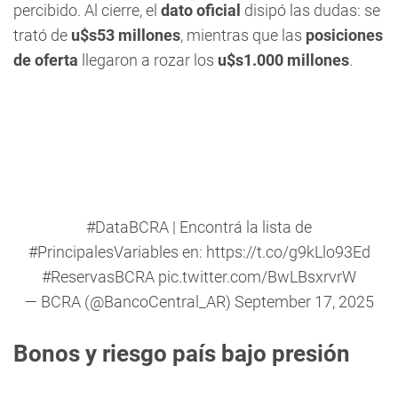
percibido. Al cierre, el
dato oficial
disipó las dudas: se
trató de
u$s53 millones
, mientras que las
posiciones
de oferta
llegaron a rozar los
u$s1.000 millones
.
#DataBCRA
| Encontrá la lista de
#PrincipalesVariables
en:
https://t.co/g9kLlo93Ed
#ReservasBCRA
pic.twitter.com/BwLBsxrvrW
— BCRA (@BancoCentral_AR)
September 17, 2025
Bonos y riesgo país bajo presión