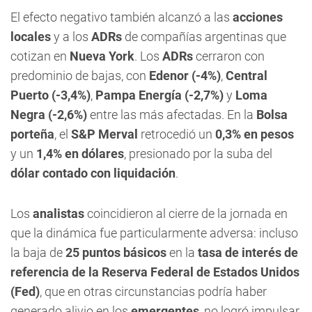
El efecto negativo también alcanzó a las
acciones
locales
y a los
ADRs
de compañías argentinas que
cotizan en
Nueva York
. Los
ADRs
cerraron con
predominio de bajas, con
Edenor (-4%)
,
Central
Puerto (-3,4%)
,
Pampa Energía (-2,7%)
y
Loma
Negra (-2,6%)
entre las más afectadas. En la
Bolsa
porteña
, el
S&P Merval
retrocedió un
0,3% en pesos
y un
1,4% en dólares
, presionado por la suba del
dólar contado con liquidación
.
Los
analistas
coincidieron al cierre de la jornada en
que la dinámica fue particularmente adversa: incluso
la baja de
25 puntos básicos
en la
tasa de interés de
referencia de la Reserva Federal de Estados Unidos
(Fed)
, que en otras circunstancias podría haber
generado alivio en los
emergentes
, no logró impulsar