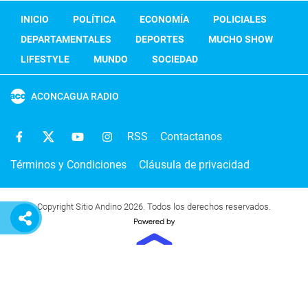
INICIO
POLÍTICA
ECONOMÍA
POLICIALES
DEPARTAMENTALES
DEPORTES
MUCHO SHOW
LIFESTYLE
MUNDO
SOCIEDAD
ACONCAGUA RADIO
RSS
Contactanos
Términos y Condiciones
Cláusula de privacidad
Copyright Sitio Andino 2026. Todos los derechos reservados.