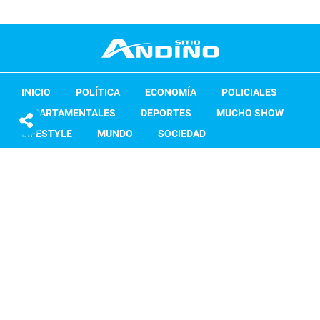
INICIO
POLÍTICA
ECONOMÍA
POLICIALES
DEPARTAMENTALES
DEPORTES
MUCHO SHOW
LIFESTYLE
MUNDO
SOCIEDAD
ACONCAGUA RADIO
RSS
Contactanos
Términos y Condiciones
Cláusula de privacidad
Copyright Sitio Andino 2026. Todos los derechos reservados.