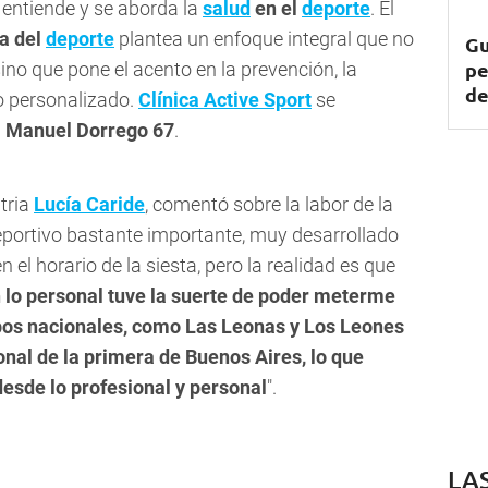
 entiende y se aborda la
salud
en el
deporte
. El
a del
deporte
plantea un enfoque integral que no
Gu
pe
sino que pone el acento en la prevención, la
de
o personalizado.
Clínica Active Sport
se
 Manuel Dorrego 67
.
atria
Lucía Caride
, comentó sobre la labor de la
deportivo bastante importante, muy desarrollado
el horario de la siesta, pero la realidad es que
 lo personal tuve la suerte de poder meterme
ipos nacionales, como Las Leonas y Los Leones
onal de la primera de Buenos Aires, lo que
desde lo profesional y personal
".
LA