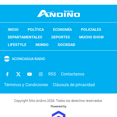
INICIO
POLÍTICA
ECONOMÍA
POLICIALES
DEPARTAMENTALES
DEPORTES
MUCHO SHOW
LIFESTYLE
MUNDO
SOCIEDAD
ACONCAGUA RADIO
RSS
Contactanos
Términos y Condiciones
Cláusula de privacidad
Copyright Sitio Andino 2026. Todos los derechos reservados.