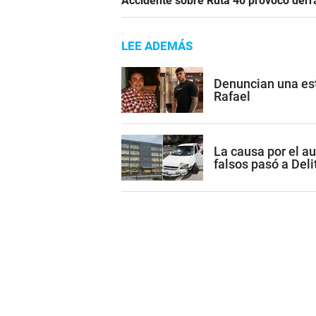
Accidente sobre Ruta 40 provocó derr
LEE ADEMÁS
Denuncian una est
Rafael
La causa por el a
falsos pasó a Del