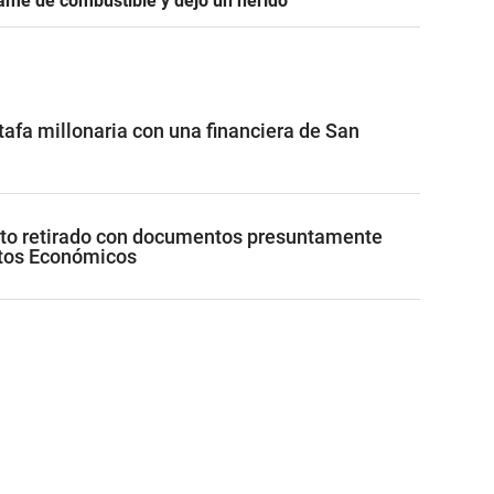
ame de combustible y dejó un herido
afa millonaria con una financiera de San
uto retirado con documentos presuntamente
itos Económicos