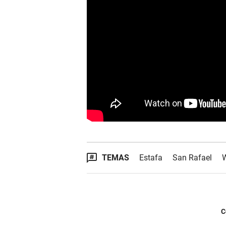
TEMAS
Estafa
San Rafael
C