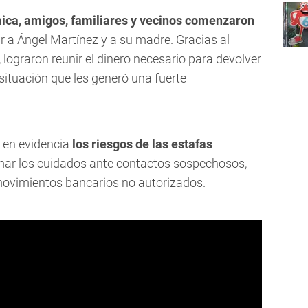
ómica, amigos, familiares y vecinos comenzaron
 a Ángel Martínez y a su madre. Gracias al
graron reunir el dinero necesario para devolver
situación que les generó una fuerte
r en evidencia
los riesgos de las estafas
mar los cuidados ante contactos sospechosos,
movimientos bancarios no autorizados.