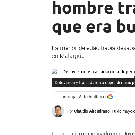
hombre tra
que era b
La menor de edad había desapare
en Malargüe.
Detuvieron y trasladaron a dependencias po
Agregar Sitio Andino en
Por
Claudio Altamirano
10 de mayo d
Un operativo coordinado entre
Inve