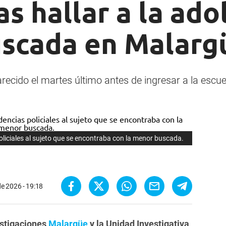
s hallar a la ad
uscada en Malarg
cido el martes último antes de ingresar a la escuel
liciales al sujeto que se encontraba con la menor buscada.
e 2026 - 19:18
stigaciones
Malargüe
y la Unidad Investigativa