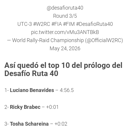
@desafioruta40
Round 3/5
UTC-3
#W2RC
#FIA
#FIM
#DesafioRuta40
pic.twitter.com/vMu3ANTBkB
— World Rally-Raid Championship (@OfficialW2RC)
May 24, 2026
Así quedó el top 10 del prólogo del
Desafío Ruta 40
1-
Luciano Benavides
– 4:56.5
2-
Ricky Brabec
– +0:01
3-
Tosha Schareina
– +0:02