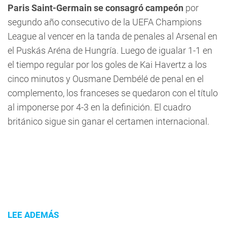
Paris Saint-Germain se consagró campeón
por
segundo año consecutivo de la UEFA Champions
League al vencer en la tanda de penales al Arsenal en
el Puskás Aréna de Hungría. Luego de igualar 1-1 en
el tiempo regular por los goles de Kai Havertz a los
cinco minutos y Ousmane Dembélé de penal en el
complemento, los franceses se quedaron con el título
al imponerse por 4-3 en la definición. El cuadro
británico sigue sin ganar el certamen internacional.
LEE ADEMÁS