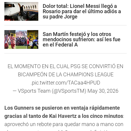
Dolor total: Lionel Messi llegó a
Rosario para dar el último adiós a
su padre Jorge
San Martín festejó y los otros
mendocinos sufrieron: así les fue
en el Federal A
EL MOMENTO EN EL CUAL PSG SE CONVIRTIÓ EN
BICAMPEÓN DE LA CHAMPIONS LEAGUE
.
pic.twitter.com/TACaa4HPUD
— VSports Team (@VSportsTM)
May 30, 2026
Los Gunners se pusieron en ventaja rápidamente
gracias al tanto de Kai Havertz a los cinco minutos
:
aprovechó un rebote para quedar mano a mano con