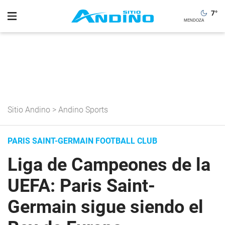
7
°
Sitio Andino
>
Andino Sports
PARIS SAINT-GERMAIN FOOTBALL CLUB
Liga de Campeones de la
UEFA: Paris Saint-
Germain sigue siendo el