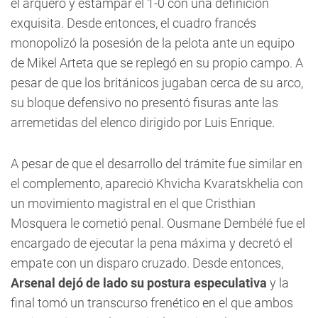
el arquero y estampar el 1-0 con una definición
exquisita. Desde entonces, el cuadro francés
monopolizó la posesión de la pelota ante un equipo
de Mikel Arteta que se replegó en su propio campo. A
pesar de que los británicos jugaban cerca de su arco,
su bloque defensivo no presentó fisuras ante las
arremetidas del elenco dirigido por Luis Enrique.
A pesar de que el desarrollo del trámite fue similar en
el complemento, apareció Khvicha Kvaratskhelia con
un movimiento magistral en el que Cristhian
Mosquera le cometió penal. Ousmane Dembélé fue el
encargado de ejecutar la pena máxima y decretó el
empate con un disparo cruzado. Desde entonces,
Arsenal dejó de lado su postura especulativa
y la
final tomó un transcurso frenético en el que ambos