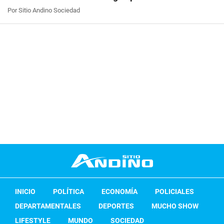
Por Sitio Andino Sociedad
INICIO
POLÍTICA
ECONOMÍA
POLICIALES
DEPARTAMENTALES
DEPORTES
MUCHO SHOW
LIFESTYLE
MUNDO
SOCIEDAD