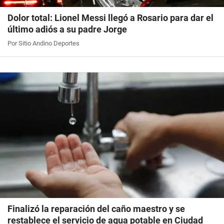
Dolor total: Lionel Messi llegó a Rosario para dar el
último adiós a su padre Jorge
Por Sitio Andino Deportes
Finalizó la reparación del caño maestro y se
restablece el servicio de agua potable en Ciudad