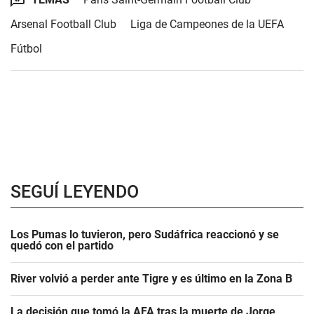
Arsenal Football Club
Liga de Campeones de la UEFA
Fútbol
SEGUÍ LEYENDO
Los Pumas lo tuvieron, pero Sudáfrica reaccionó y se
quedó con el partido
River volvió a perder ante Tigre y es último en la Zona B
La decisión que tomó la AFA tras la muerte de Jorge