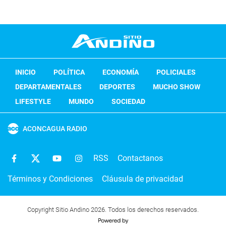
INICIO
POLÍTICA
ECONOMÍA
POLICIALES
DEPARTAMENTALES
DEPORTES
MUCHO SHOW
LIFESTYLE
MUNDO
SOCIEDAD
ACONCAGUA RADIO
RSS
Contactanos
Términos y Condiciones
Cláusula de privacidad
Copyright Sitio Andino 2026. Todos los derechos reservados.