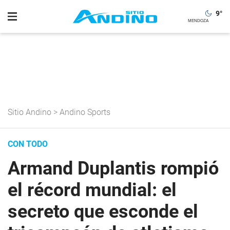
9
°
Sitio Andino
>
Andino Sports
CON TODO
Armand Duplantis rompió
el récord mundial: el
secreto que esconde el