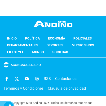
INICIO
POLÍTICA
ECONOMÍA
POLICIALES
DEPARTAMENTALES
DEPORTES
MUCHO SHOW
LIFESTYLE
MUNDO
SOCIEDAD
ACONCAGUA RADIO
RSS
Contactanos
Términos y Condiciones
Cláusula de privacidad
Copyright Sitio Andino 2026. Todos los derechos reservados.