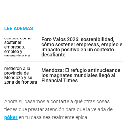
LEE ADEMÁS
Foro Valos 2026: sostenibilidad,
cómo sostener empresas, empleo e
impacto positivo en un contexto
desafiante
Mendoza: El refugio antinuclear de
los magnates mundiales llegó al
Financial Times
Ahora sí, pasamos a contarte a qué otras cosas
tienes que prestar atención para que la velada de
póker
en tu casa sea realmente épica.