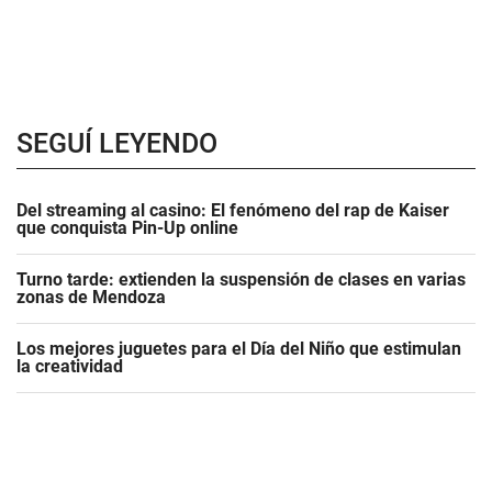
SEGUÍ LEYENDO
Del streaming al casino: El fenómeno del rap de Kaiser
que conquista Pin-Up online
Turno tarde: extienden la suspensión de clases en varias
zonas de Mendoza
Los mejores juguetes para el Día del Niño que estimulan
la creatividad