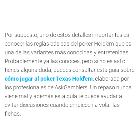
Por supuesto, uno de estos detalles importantes es
conocer las reglas básicas del poker Hold’em que es
una de las variantes más conocidas y entretenidas.
Probablemente ya las conoces, pero si no es así o
tienes alguna duda, puedes consultar esta guía sobre
cómo jugar al poker Texas Hold'em
, elaborada por
los profesionales de AskGamblers. Un repaso nunca
viene mal y además esta guía te puede ayudar a
evitar discusiones cuando empiecen a volar las
fichas.