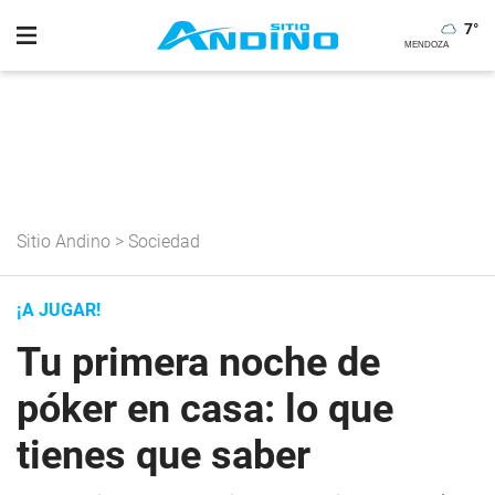
7
°
Sitio Andino
>
Sociedad
¡A JUGAR!
Tu primera noche de
póker en casa: lo que
tienes que saber