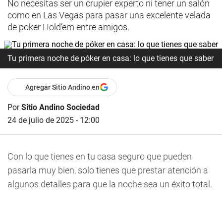
No necesitas ser un crupier experto ni tener un salón
como en Las Vegas para pasar una excelente velada
de poker Hold’em entre amigos.
Tu primera noche de póker en casa: lo que tienes que saber
Agregar Sitio Andino en
Por
Sitio Andino Sociedad
24 de julio de 2025 - 12:00
Con lo que tienes en tu casa seguro que pueden
pasarla muy bien, solo tienes que prestar atención a
algunos detalles para que la noche sea un éxito total.