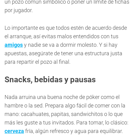
un pozo común simbólico o poner un límite de fichas
por jugador.
Lo importante es que todos estén de acuerdo desde
el arranque, así evitas malos entendidos con tus
amigos
y nadie se va a dormir molesto. Y si hay
apuestas, asegúrate de tener una estructura justa
para repartir el pozo al final.
Snacks, bebidas y pausas
Nada arruina una buena noche de póker como el
hambre o la sed. Prepara algo fácil de comer con la
mano: cacahuates, papitas, sandwichitos o lo que
más les guste a tus invitados. Para tomar, lo clásico:
cerveza
fría, algún refresco y agua para equilibrar.