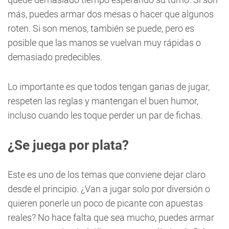
más, puedes armar dos mesas o hacer que algunos
roten. Si son menos, también se puede, pero es
posible que las manos se vuelvan muy rápidas o
demasiado predecibles.
Lo importante es que todos tengan ganas de jugar,
respeten las reglas y mantengan el buen humor,
incluso cuando les toque perder un par de fichas.
¿Se juega por plata?
Este es uno de los temas que conviene dejar claro
desde el principio. ¿Van a jugar solo por diversión o
quieren ponerle un poco de picante con apuestas
reales? No hace falta que sea mucho, puedes armar