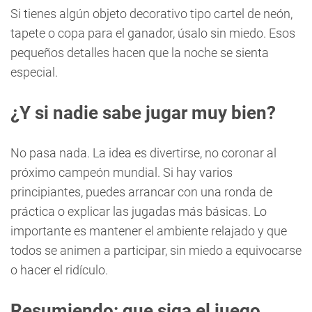
Si tienes algún objeto decorativo tipo cartel de neón,
tapete o copa para el ganador, úsalo sin miedo. Esos
pequeños detalles hacen que la noche se sienta
especial.
¿Y si nadie sabe jugar muy bien?
No pasa nada. La idea es divertirse, no coronar al
próximo campeón mundial. Si hay varios
principiantes, puedes arrancar con una ronda de
práctica o explicar las jugadas más básicas. Lo
importante es mantener el ambiente relajado y que
todos se animen a participar, sin miedo a equivocarse
o hacer el ridículo.
Resumiendo: que siga el juego,