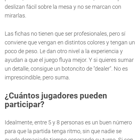
deslizan fácil sobre la mesa y no se marcan con
mirarlas.
Las fichas no tienen que ser profesionales, pero sí
conviene que vengan en distintos colores y tengan un
poco de peso. Le dan otro nivel a la experiencia y
ayudan a que el juego fluya mejor. Y si quieres sumar
un detalle, consigue un botoncito de "dealer". No es
imprescindible, pero suma.
¿Cuántos jugadores pueden
participar?
Idealmente, entre 5 y 8 personas es un buen número
para que la partida tenga ritmo, sin que nadie se
quede demasiado tiempo esperando su turno. Si son