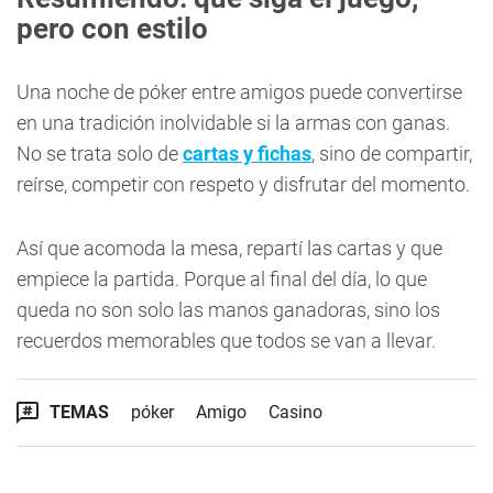
pero con estilo
Una noche de póker entre amigos puede convertirse
en una tradición inolvidable si la armas con ganas.
No se trata solo de
cartas y fichas
, sino de compartir,
reírse, competir con respeto y disfrutar del momento.
Así que acomoda la mesa, repartí las cartas y que
empiece la partida. Porque al final del día, lo que
queda no son solo las manos ganadoras, sino los
recuerdos memorables que todos se van a llevar.
TEMAS
póker
Amigo
Casino