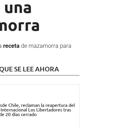
y una
morra
ta
receta
de mazamorra para
 QUE SE LEE AHORA