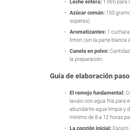
Leche entera:
1 litro para
Azúcar común:
150 gramo
soperas).
Aromatizantes:
1 cucharad
limón (sin la parte blanca
Canela en polvo:
Cantidad 
la preparación.
Guía de elaboración paso
El remojo fundamental:
Co
lavalo con agua fría para e
abundante agua limpia y d
mínimo de 8 a 12 horas pa
La cocción inicial:
Escurrí 