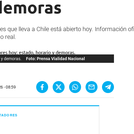
 demoras
es que lleva a Chile está abierto hoy. Información of
o real.
o y demoras.
Foto: Prensa Vialidad Nacional
6 - 08:59
RTADORES