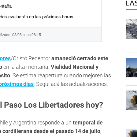
LA
ontaña
des evaluarán en las próximas horas
lizado: 08/08 a las 08:15
dores
/Cristo Redentor
amaneció cerrado este
o
en la alta montaña.
Vialidad Nacional y
nsito
. Se estima reapertura cuando mejoren las
 próximos días
. Seguí acá las actualizaciones.
el Paso Los Libertadores hoy?
Chile y Argentina responde a un
temporal de
a cordillerana desde el pasado 14 de julio
,