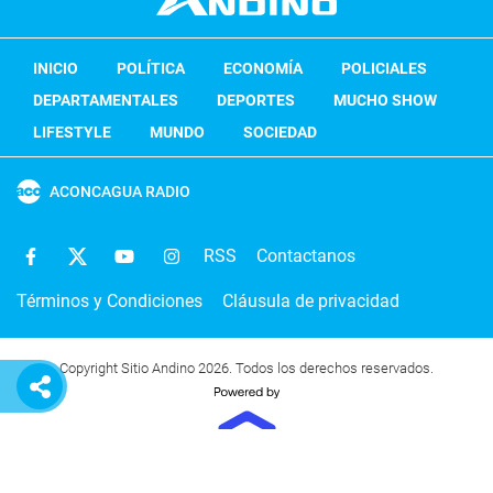
INICIO
POLÍTICA
ECONOMÍA
POLICIALES
DEPARTAMENTALES
DEPORTES
MUCHO SHOW
LIFESTYLE
MUNDO
SOCIEDAD
ACONCAGUA RADIO
RSS
Contactanos
Términos y Condiciones
Cláusula de privacidad
Copyright Sitio Andino 2026. Todos los derechos reservados.