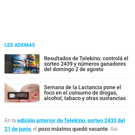
LEE ADEMÁS
Resultados de Telekino: controlá el
sorteo 2439 y números ganadores
del domingo 2 de agosto
Semana de la Lactancia pone el
foco en el consumo de drogas,
VIDEO
alcohol, tabaco y otras sustancias
En la
edición anterior de Telekino, sorteo 2433 del
21 de junio
, el
pozo máximo quedó vacante
. Así