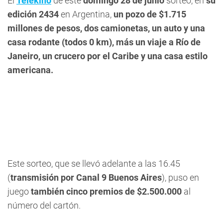
El
Telekino
de este
domingo 28 de junio
sorteó, en
su
edición 2434
en Argentina,
un pozo de $1.715
millones de pesos
, dos camionetas, un auto y una
casa rodante (todos 0 km), más un viaje a Río de
Janeiro, un crucero por el Caribe y una casa estilo
americana.
Este sorteo, que se llevó adelante a las 16.45
(
transmisión por Canal 9 Buenos Aires
), puso en
juego
también cinco premios de $2.500.000
al
número del cartón.