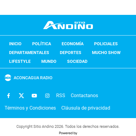
INICIO
POLÍTICA
ECONOMÍA
POLICIALES
DEPARTAMENTALES
DEPORTES
MUCHO SHOW
LIFESTYLE
MUNDO
SOCIEDAD
ACONCAGUA RADIO
RSS
Contactanos
Términos y Condiciones
Cláusula de privacidad
Copyright Sitio Andino 2026. Todos los derechos reservados.