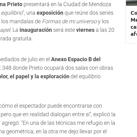
na Prieto
presentará en la Ciudad de Mendoza
Co
equilibrio
", una
exposición
que reúne dos series
Me
: los mandalas de
Formas de mi universo
y los
ca
papel
. La
inauguración
será este
viernes
a las 20
af
trada gratuita.
ediados de julio en el
Anexo Espacio B del
vit 348 donde Prieto ocupará dos salas con obras
lor, el papel y la exploración
del equilibrio
s cómo el espectador puede encontrarse con
, pero que en realidad dialogan entre sí", explicó la
Y agregó: "En una de las técnicas me refugio en la
a geométrica; en la otra me dejo llevar por el