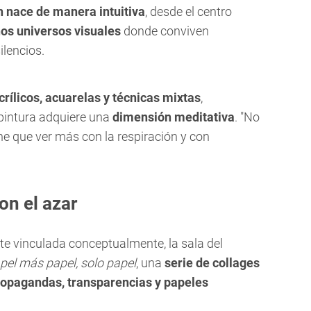
 nace de manera intuitiva
, desde el centro
os universos visuales
donde conviven
ilencios.
crílicos, acuarelas y técnicas mixtas
,
pintura adquiere una
dimensión meditativa
. "No
ene que ver más con la respiración y con
con el azar
e vinculada conceptualmente, la sala del
pel más papel, solo papel
, una
serie de collages
propagandas, transparencias y papeles