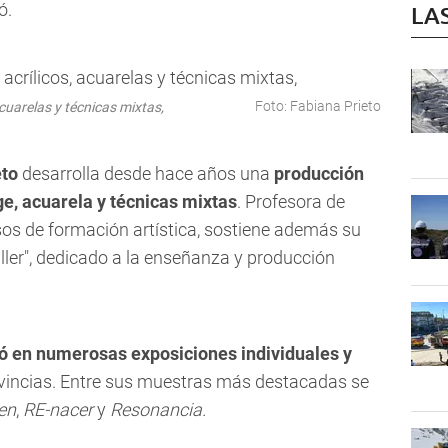
ó.
LA
Foto: Fabiana Prieto
acuarelas y técnicas mixtas,
eto
desarrolla desde hace años una
producción
age, acuarela y técnicas mixtas
. Profesora de
sos de formación artística, sostiene además su
ler", dedicado a la enseñanza y producción
pó en numerosas exposiciones individuales y
vincias. Entre sus muestras más destacadas se
en
,
RE-nacer
y
Resonancia.