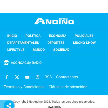
INICIO
POLÍTICA
ECONOMÍA
POLICIALES
DEPARTAMENTALES
DEPORTES
MUCHO SHOW
LIFESTYLE
MUNDO
SOCIEDAD
ACONCAGUA RADIO
RSS
Contactanos
Términos y Condiciones
Cláusula de privacidad
Copyright Sitio Andino 2026. Todos los derechos reservados.