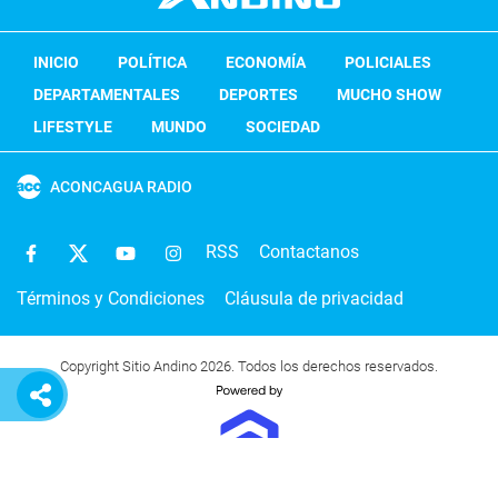
INICIO
POLÍTICA
ECONOMÍA
POLICIALES
DEPARTAMENTALES
DEPORTES
MUCHO SHOW
LIFESTYLE
MUNDO
SOCIEDAD
ACONCAGUA RADIO
RSS
Contactanos
Términos y Condiciones
Cláusula de privacidad
Copyright Sitio Andino 2026. Todos los derechos reservados.