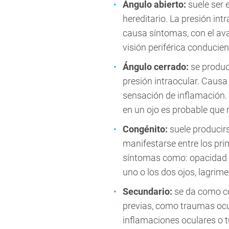
Ángulo abierto:
suele ser e
hereditario. La presión in
causa síntomas, con el av
visión periférica conducien
Ángulo cerrado:
se produc
presión intraocular. Causa 
sensación de inflamación.
en un ojo es probable que 
Congénito:
suele producirs
manifestarse entre los pr
síntomas como: opacidad e
uno o los dos ojos, lagrimeo
Secundario:
se da como co
previas, como traumas ocul
inflamaciones oculares o 