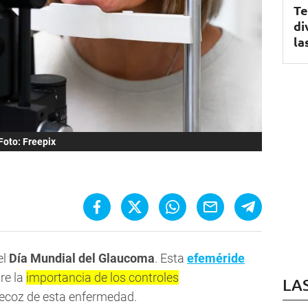
Te
di
la
Foto: Freepix
el
Día Mundial del Glaucoma
. Esta
efeméride
bre la
importancia de los controles
LA
recoz de esta enfermedad.