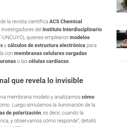
de la revista científica
ACS Chemical
r investigadores del
Instituto Interdisciplinario
T-UNCUYO), quienes emplearon
modelos
es
y
cálculos de estructura electrónica
para
ula con
membranas celulares cargadas
uronas
o las
células cardíacas
.
l que revela lo invisible
s una membrana modelo y analizamos
cómo
orno. Luego simulamos la iluminación de la
cas de polarización
, es decir, cuando la
rica, y observamos cómo responde”, detalló