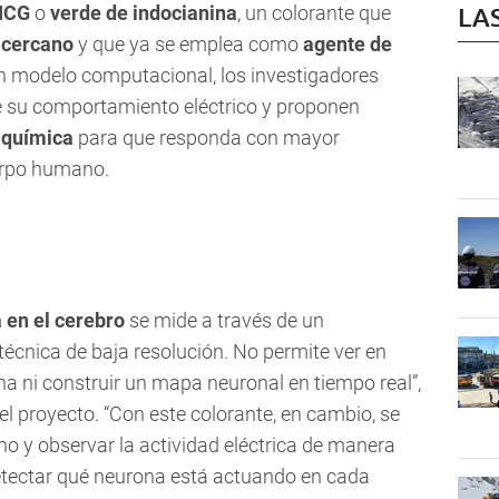
ICG
o
verde de indocianina
, un colorante que
LA
o cercano
y que ya se emplea como
agente de
n modelo computacional, los investigadores
e su comportamiento eléctrico y proponen
 química
para que responda con mayor
uerpo humano.
a en el cerebro
se mide a través de un
técnica de baja resolución. No permite ver en
na ni construir un mapa neuronal en tiempo real”,
del proyecto. “Con este colorante, en cambio, se
no y observar la actividad eléctrica de manera
detectar qué neurona está actuando en cada