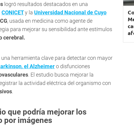
os
logró resultados destacados en una
Co
l
CONICET
y la
Universidad Nacional de Cuyo
Me
ICG
, usada en medicina como agente de
ca
egia para mejorar su sensibilidad ante estímulos
af
o cerebral.
n una herramienta clave para detectar con mayor
arkinson
, el
Alzheimer
o disfunciones
ovasculares
. El estudio busca mejorar la
gistrar la actividad eléctrica del organismo con
sivos
.
dio que podría mejorar los
o por imágenes