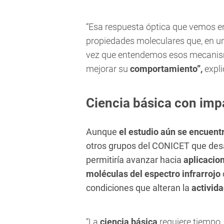
“Esa respuesta óptica que vemos e
propiedades moleculares que, en un
vez que entendemos esos mecanis
mejorar su
comportamiento”,
expli
Ciencia básica con impa
Aunque
el estudio
aún
se encuentr
otros grupos del CONICET que des
permitiría avanzar hacia
aplicacion
moléculas del espectro infrarrojo
condiciones que alteran la
activid
“La
ciencia básica
requiere tiempo,