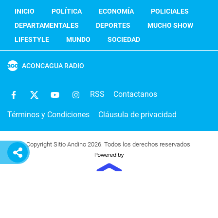
INICIO
POLÍTICA
ECONOMÍA
POLICIALES
DEPARTAMENTALES
DEPORTES
MUCHO SHOW
LIFESTYLE
MUNDO
SOCIEDAD
ACONCAGUA RADIO
RSS
Contactanos
Términos y Condiciones
Cláusula de privacidad
Copyright Sitio Andino 2026. Todos los derechos reservados.