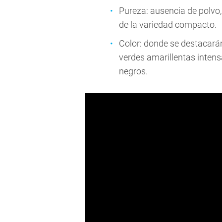
Pureza: ausencia de polvo,
de la variedad compacto.
Color: donde se destacarán
verdes amarillentas intens
negros.