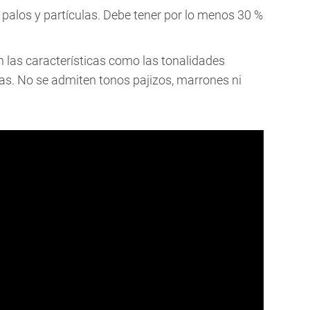
 palos y partículas. Debe tener por lo menos 30 %
 las características como las tonalidades
as. No se admiten tonos pajizos, marrones ni