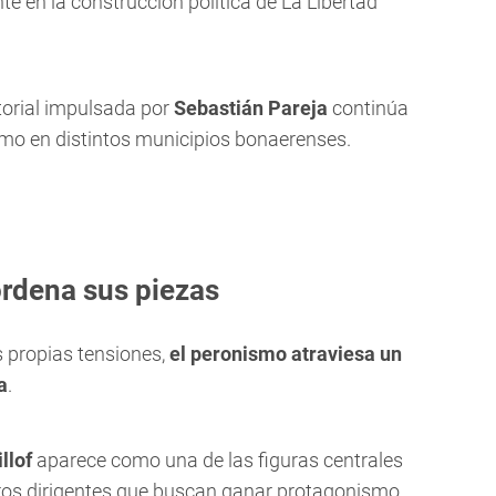
e en la construcción política de La Libertad
itorial impulsada por
Sebastián Pareja
continúa
ismo en distintos municipios bonaerenses.
rdena sus piezas
s propias tensiones,
el peronismo atraviesa un
a
.
llof
aparece como una de las figuras centrales
tros dirigentes que buscan ganar protagonismo