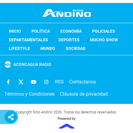
INICIO
POLÍTICA
ECONOMÍA
POLICIALES
DEPARTAMENTALES
DEPORTES
MUCHO SHOW
LIFESTYLE
MUNDO
SOCIEDAD
ACONCAGUA RADIO
RSS
Contactanos
Términos y Condiciones
Cláusula de privacidad
Copyright Sitio Andino 2026. Todos los derechos reservados.