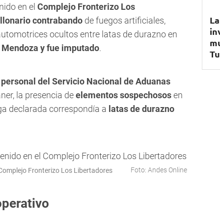
nido en el
Complejo Fronterizo Los
La
llonario contrabando
de fuegos artificiales,
in
 automotrices ocultos entre latas de durazno en
mu
e Mendoza y fue imputado
.
Tu
o
personal del Servicio Nacional de Aduanas
ner, la presencia de
elementos sospechosos
en
rga declarada correspondía a
latas de durazno
Foto: Andes Online
Complejo Fronterizo Los Libertadores
operativo