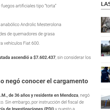
LA
fuegos artificiales tipo “torta”
l anabólico Androlic Mesterolona
ades de quemadores de grasa
a vehículos Fiat 600.
autada ascendió a $7.602.437
, sin considerar los
o negó conocer el cargamento
.M., de 36 años y residente en Mendoza
, negó
. Sin embargo, por instrucción del fiscal de
cía de Investigaciones (PDI)
y puesto a