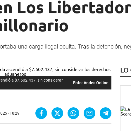
en Los Libertador
illonario
rtaba una carga ilegal oculta. Tras la detención, ne
LO
cendió a $7.602.437, sin considerar
Foto: Andes Online
2025 - 18:29