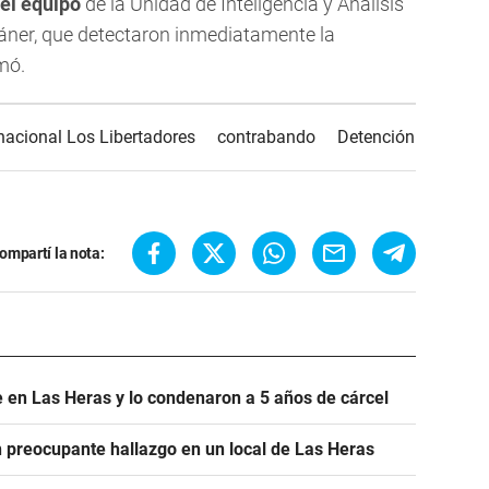
el equipo
de la Unidad de Inteligencia y Análisis
áner, que detectaron inmediatamente la
mó.
nacional Los Libertadores
contrabando
Detención
ompartí la nota:
 en Las Heras y lo condenaron a 5 años de cárcel
un preocupante hallazgo en un local de Las Heras