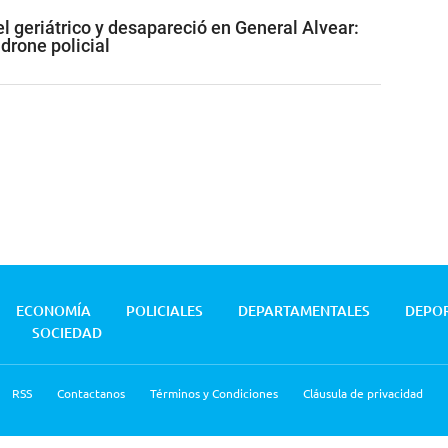
l geriátrico y desapareció en General Alvear:
 drone policial
ECONOMÍA
POLICIALES
DEPARTAMENTALES
DEPO
SOCIEDAD
RSS
Contactanos
Términos y Condiciones
Cláusula de privacidad