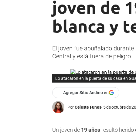
joven de 1
blanca y t
El joven fue apuñalado durante 
Central y está fuera de peligro.
Lo atacaron en la puerta de su casa en Gua
Agregar Sitio Andino en
Por
Celeste Funes
5 de octubre de 20
Un joven de
19 años
resultó herido