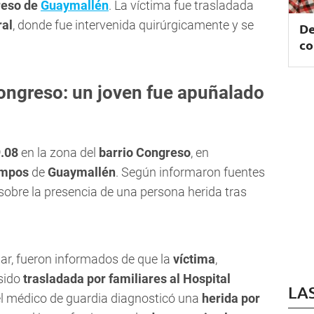
reso de
Guaymallén
. La víctima fue trasladada
ral
, donde fue intervenida quirúrgicamente y se
De
co
Congreso: un joven fue apuñalado
.08
en la zona del
barrio Congreso
, en
ampos
de
Guaymallén
. Según informaron fuentes
sobre la presencia de una persona herida tras
gar, fueron informados de que la
víctima
,
 sido
trasladada por familiares al Hospital
LA
, el médico de guardia diagnosticó una
herida por