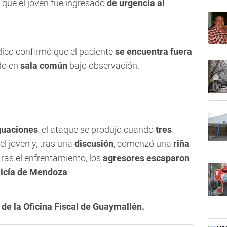
lo que el joven fue ingresado
de urgencia al
ico confirmó que el paciente
se encuentra fuera
do en
sala común
bajo observación.
guaciones
, el ataque se produjo cuando
tres
el joven y, tras una
discusión
, comenzó una
riña
Tras el enfrentamiento, los
agresores escaparon
licía de Mendoza
.
de la Oficina Fiscal de Guaymallén.