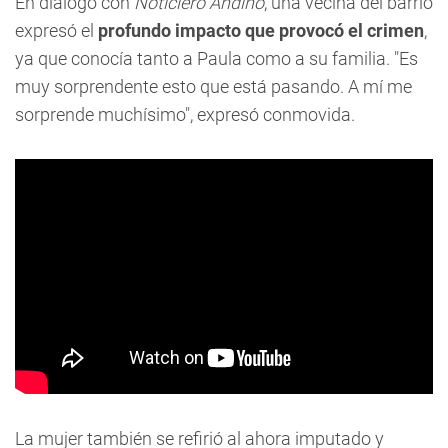
En diálogo con
Noticiero Andino
, una vecina del barrio
expresó el
profundo impacto que provocó el crimen
,
ya que conocía tanto a Paula como a su familia. "Es
muy sorprendente esto que está pasando. A mí me
sorprende muchísimo", expresó conmovida.
La mujer también se refirió al ahora imputado y