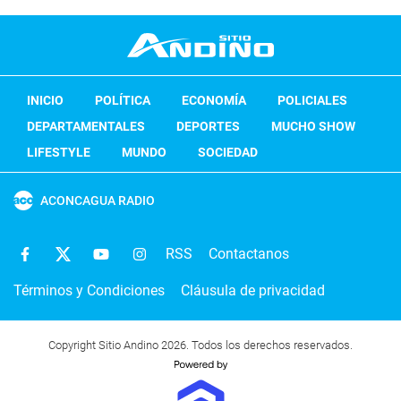
INICIO
POLÍTICA
ECONOMÍA
POLICIALES
DEPARTAMENTALES
DEPORTES
MUCHO SHOW
LIFESTYLE
MUNDO
SOCIEDAD
ACONCAGUA RADIO
RSS
Contactanos
Términos y Condiciones
Cláusula de privacidad
Copyright Sitio Andino 2026. Todos los derechos reservados.