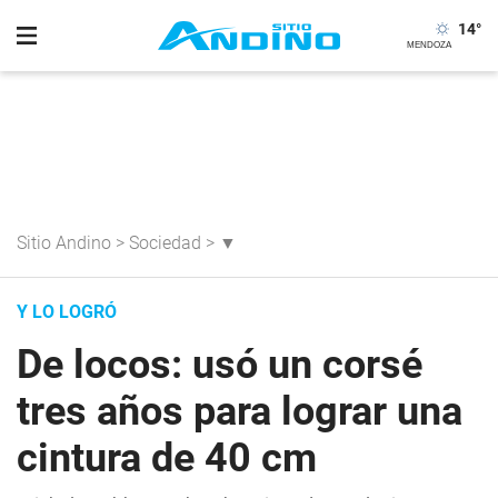
14
°
Sitio Andino
>
Sociedad
>
▼
Y LO LOGRÓ
De locos: usó un corsé
tres años para lograr una
cintura de 40 cm