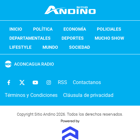
INICIO
POLÍTICA
ECONOMÍA
POLICIALES
DEPARTAMENTALES
DEPORTES
MUCHO SHOW
LIFESTYLE
MUNDO
SOCIEDAD
ACONCAGUA RADIO
RSS
Contactanos
Términos y Condiciones
Cláusula de privacidad
Copyright Sitio Andino 2026. Todos los derechos reservados.