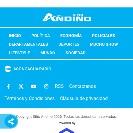
INICIO
POLÍTICA
ECONOMÍA
POLICIALES
DEPARTAMENTALES
DEPORTES
MUCHO SHOW
LIFESTYLE
MUNDO
SOCIEDAD
ACONCAGUA RADIO
RSS
Contactanos
Términos y Condiciones
Cláusula de privacidad
Copyright Sitio Andino 2026. Todos los derechos reservados.