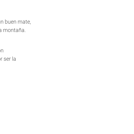
un buen mate,
a montaña.
ón
 ser la