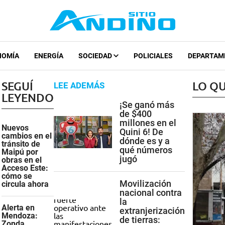
NOMÍA
ENERGÍA
SOCIEDAD
POLICIALES
DEPARTAM
SEGUÍ
LO QU
LEE ADEMÁS
LEYENDO
¡Se ganó más
de $400
millones en el
Nuevos
Quini 6! De
cambios en el
dónde es y a
tránsito de
qué números
Maipú por
jugó
obras en el
Acceso Este:
cómo se
Movilización
circula ahora
nacional contra
la
Alerta en
extranjerización
Mendoza:
de tierras:
Zonda,