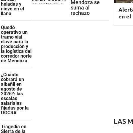
Mendoza se
heladas y
suma al
Alert
nieve en el
rechazo
llano
en el
Quedó
operativo un
tramo vial
clave para la
producción y
la logística del
corredor norte
de Mendoza
¿Cuánto
cobrará un
albañil en
agosto de
2026?: las
escalas
salariales
fijadas por la
UOCRA
LAS M
Tragedia en
Sierra de la