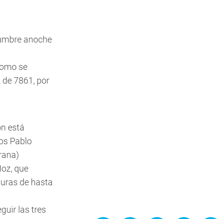
 cumbre anoche
como se
 de 7861, por
n está
os Pablo
rana)
Hoz, que
uras de hasta
uir las tres