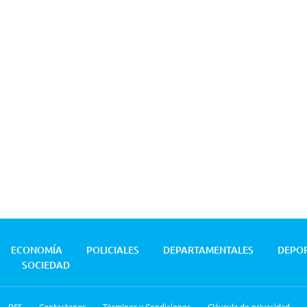
ECONOMÍA
POLICIALES
DEPARTAMENTALES
DEPO
SOCIEDAD
RSS
Contactanos
Términos y Condiciones
Cláusula de privacidad