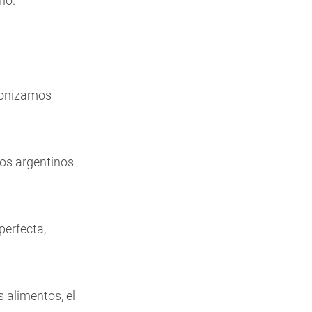
o.
cronizamos
os argentinos
perfecta,
s alimentos, el