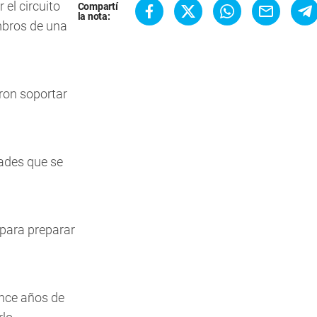
 el circuito
Compartí
la nota:
mbros de una
eron soportar
dades que se
 para preparar
once años de